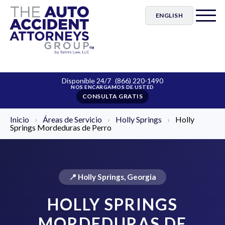
ENGLISH
Disponible 24/7
(866) 220-1490
CONSULTA GRATIS
Inicio
›
Áreas de Servicio
›
Holly Springs
›
Holly
Springs Mordeduras de Perro
📍 Holly Springs, Georgia
HOLLY SPRINGS
MORDEDURAS DE