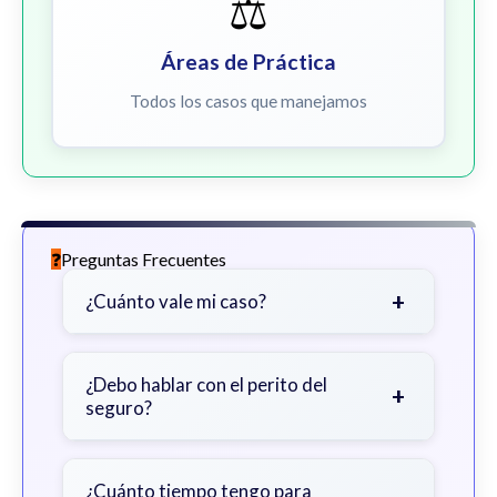
⚖️
Áreas de Práctica
Todos los casos que manejamos
Preguntas Frecuentes
+
¿Cuánto vale mi caso?
Depende de factores como la
gravedad de sus lesiones, facturas
¿Debo hablar con el perito del
+
seguro?
médicas, tiempo fuera del trabajo y
cobertura de seguro.
Sea cauteloso. Considere hablar
primero con un abogado para evitar
¿Cuánto tiempo tengo para