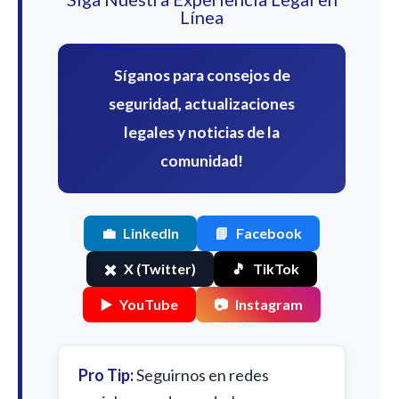
Línea
Síganos para consejos de
seguridad, actualizaciones
legales y noticias de la
comunidad!
💼
LinkedIn
📘
Facebook
✖️
X (Twitter)
🎵
TikTok
▶️
YouTube
📷
Instagram
Pro Tip:
Seguirnos en redes