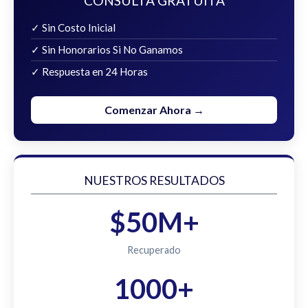
CONSULTA GRATUITA
✓ Sin Costo Inicial
✓ Sin Honorarios Si No Ganamos
✓ Respuesta en 24 Horas
Comenzar Ahora →
NUESTROS RESULTADOS
$50M+
Recuperado
1000+