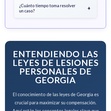
contingencia - no paga nada a menos
¿Cuánto tiempo toma resolver
+
un caso?
que ganemos su caso.
El tiempo varía según la complejidad
del caso, pero trabajamos para
resolver su caso de manera eficiente
mientras maximizamos su
compensación.
ENTENDIENDO LAS
LEYES DE LESIONES
PERSONALES DE
GEORGIA
El conocimiento de las leyes de Georgia es
crucial para maximizar su compensación.
Aquí están los conceptos legales clave que