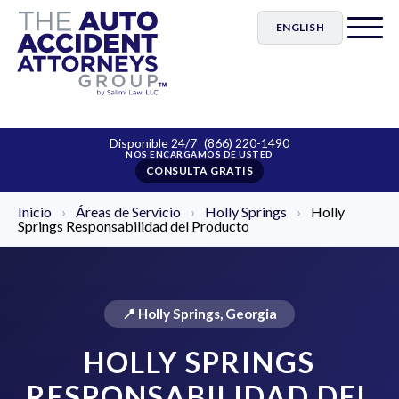
ENGLISH
Disponible 24/7
(866) 220-1490
CONSULTA GRATIS
Inicio
›
Áreas de Servicio
›
Holly Springs
›
Holly
Springs Responsabilidad del Producto
📍 Holly Springs, Georgia
HOLLY SPRINGS
RESPONSABILIDAD DEL