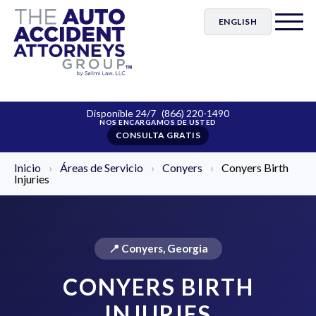
ENGLISH
Disponible 24/7
(866) 220-1490
CONSULTA GRATIS
Inicio
›
Áreas de Servicio
›
Conyers
›
Conyers Birth
Injuries
📍 Conyers, Georgia
CONYERS BIRTH
INJURIES