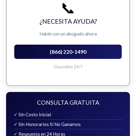
📞
¿NECESITA AYUDA?
Hable con un abogado ahora
(866) 220-1490
Disponible 24/7
CONSULTA GRATUITA
✓ Sin Costo Inicial
✓ Sin Honorarios Si No Ganamos
✓ Respuesta en 24 Horas