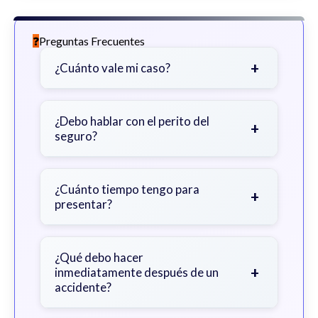
Preguntas Frecuentes
+
¿Cuánto vale mi caso?
Depende de factores como la
gravedad de sus lesiones, facturas
¿Debo hablar con el perito del
+
seguro?
médicas, tiempo fuera del trabajo y
cobertura de seguro.
Sea cauteloso. Considere hablar
primero con un abogado para evitar
¿Cuánto tiempo tengo para
+
presentar?
declaraciones que perjudiquen su
reclamo.
Generalmente 2 años en Georgia,
con excepciones. Consulte para
¿Qué debo hacer
+
inmediatamente después de un
obtener orientación específica.
accidente?
Busque atención médica inmediata,