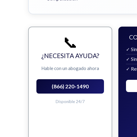
📞
CO
✓ Sin
¿NECESITA AYUDA?
✓ Si
Hable con un abogado ahora
✓ Re
(866) 220-1490
Disponible 24/7