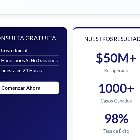
NSULTA GRATUITA
NUESTROS RESULTA
 Costo Inicial
$50M+
n Honorarios Si No Ganamos
spuesta en 24 Horas
Recuperado
1000+
Comenzar Ahora →
Casos Ganados
98%
Tasa de Éxito