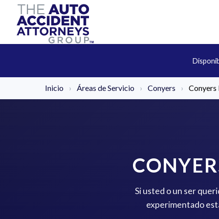
Disponi
Inicio
›
Áreas de Servicio
›
Conyers
›
Conyers 
CONYER
Si usted o un ser quer
experimentado está