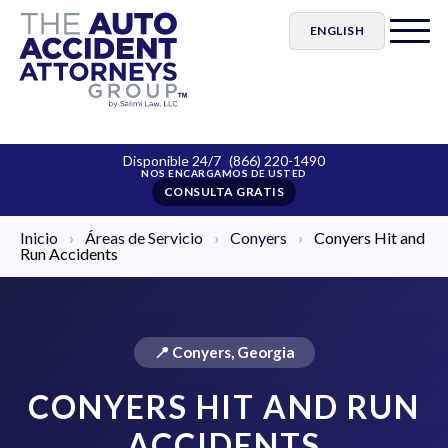
ENGLISH
Disponible 24/7
(866) 220-1490
CONSULTA GRATIS
Inicio
›
Áreas de Servicio
›
Conyers
›
Conyers Hit and
Run Accidents
📍 Conyers, Georgia
CONYERS HIT AND RUN
ACCIDENTS