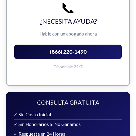
📞
¿NECESITA AYUDA?
Hable con un abogado ahora
(866) 220-1490
Disponible 24/7
CONSULTA GRATUITA
✓ Sin Costo Inicial
✓ Sin Honorarios Si No Ganamos
✓ Respuesta en 24 Horas