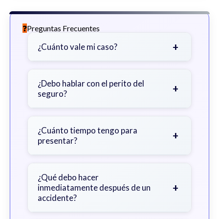
Preguntas Frecuentes
+
¿Cuánto vale mi caso?
Depende de factores como la
gravedad de sus lesiones, facturas
¿Debo hablar con el perito del
+
seguro?
médicas, tiempo fuera del trabajo y
cobertura de seguro.
Sea cauteloso. Considere hablar
primero con un abogado para evitar
¿Cuánto tiempo tengo para
+
presentar?
declaraciones que perjudiquen su
reclamo.
Generalmente 2 años en Georgia,
con excepciones. Consulte para
¿Qué debo hacer
+
inmediatamente después de un
obtener orientación específica.
accidente?
Busque atención médica inmediata,