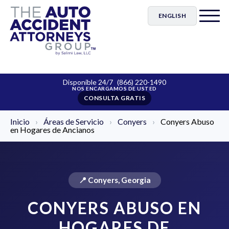
ENGLISH
Disponible 24/7
(866) 220-1490
CONSULTA GRATIS
Inicio
›
Áreas de Servicio
›
Conyers
›
Conyers Abuso
en Hogares de Ancianos
📍 Conyers, Georgia
CONYERS ABUSO EN
HOGARES DE