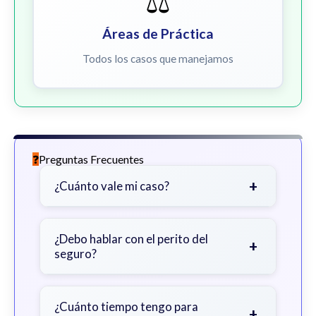
⚖️
Áreas de Práctica
Todos los casos que manejamos
Preguntas Frecuentes
+
¿Cuánto vale mi caso?
Depende de factores como la
gravedad de sus lesiones, facturas
¿Debo hablar con el perito del
+
seguro?
médicas, tiempo fuera del trabajo y
cobertura de seguro.
Sea cauteloso. Considere hablar
primero con un abogado para evitar
¿Cuánto tiempo tengo para
+