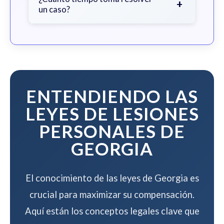
+
un caso?
que ganemos su caso.
El tiempo varía según la complejidad
del caso, pero trabajamos para
resolver su caso de manera eficiente
mientras maximizamos su
compensación.
ENTENDIENDO LAS
LEYES DE LESIONES
PERSONALES DE
GEORGIA
El conocimiento de las leyes de Georgia es
crucial para maximizar su compensación.
Aquí están los conceptos legales clave que