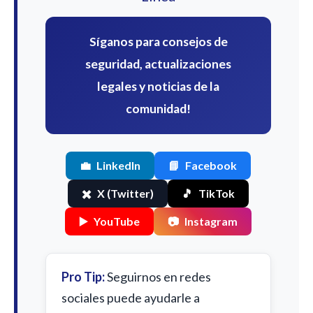
Síganos para consejos de
seguridad, actualizaciones
legales y noticias de la
comunidad!
💼
LinkedIn
📘
Facebook
✖️
X (Twitter)
🎵
TikTok
▶️
YouTube
📷
Instagram
Pro Tip:
Seguirnos en redes
sociales puede ayudarle a