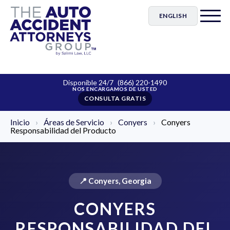
ENGLISH
Disponible 24/7
(866) 220-1490
CONSULTA GRATIS
Inicio
›
Áreas de Servicio
›
Conyers
›
Conyers
Responsabilidad del Producto
📍 Conyers, Georgia
CONYERS
RESPONSABILIDAD DEL