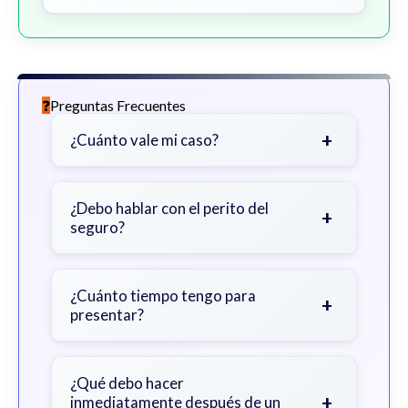
Preguntas Frecuentes
+
¿Cuánto vale mi caso?
Depende de factores como la
gravedad de sus lesiones, facturas
¿Debo hablar con el perito del
+
seguro?
médicas, tiempo fuera del trabajo y
cobertura de seguro.
Sea cauteloso. Considere hablar
primero con un abogado para evitar
¿Cuánto tiempo tengo para
+
presentar?
declaraciones que perjudiquen su
reclamo.
Generalmente 2 años en Georgia,
con excepciones. Consulte para
¿Qué debo hacer
+
inmediatamente después de un
obtener orientación específica.