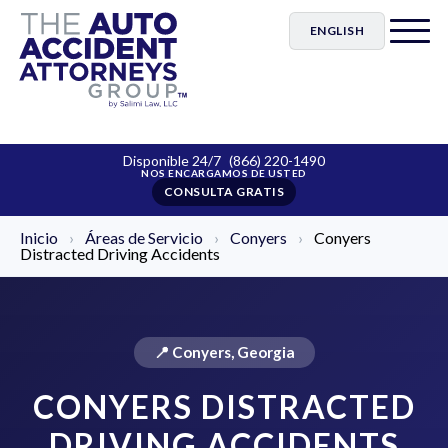
ENGLISH
Disponible 24/7
(866) 220-1490
CONSULTA GRATIS
Inicio
›
Áreas de Servicio
›
Conyers
›
Conyers
Distracted Driving Accidents
📍 Conyers, Georgia
CONYERS DISTRACTED
DRIVING ACCIDENTS