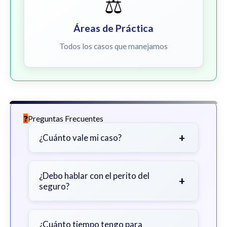
⚖️
Áreas de Práctica
Todos los casos que manejamos
Preguntas Frecuentes
+
¿Cuánto vale mi caso?
Depende de factores como la
gravedad de sus lesiones, facturas
¿Debo hablar con el perito del
+
seguro?
médicas, tiempo fuera del trabajo y
cobertura de seguro.
Sea cauteloso. Considere hablar
primero con un abogado para evitar
¿Cuánto tiempo tengo para