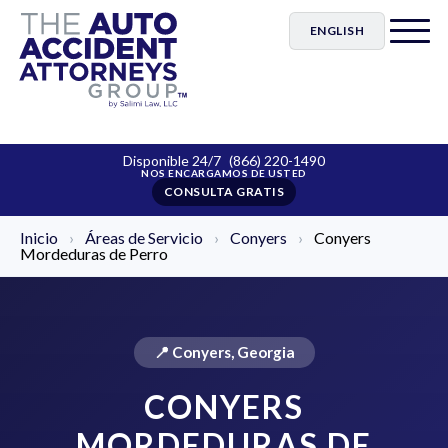
ENGLISH
Disponible 24/7
(866) 220-1490
CONSULTA GRATIS
Inicio
›
Áreas de Servicio
›
Conyers
›
Conyers
Mordeduras de Perro
📍 Conyers, Georgia
CONYERS
MORDEDURAS DE