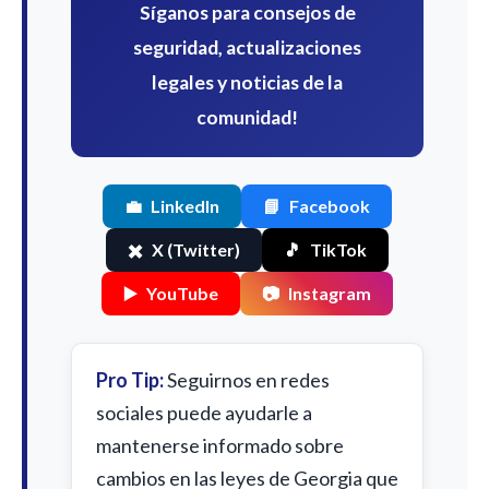
Síganos para consejos de
seguridad, actualizaciones
legales y noticias de la
comunidad!
💼
LinkedIn
📘
Facebook
✖️
X (Twitter)
🎵
TikTok
▶️
YouTube
📷
Instagram
Pro Tip:
Seguirnos en redes
sociales puede ayudarle a
mantenerse informado sobre
cambios en las leyes de Georgia que