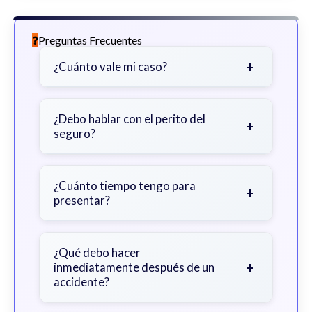
Preguntas Frecuentes
+
¿Cuánto vale mi caso?
Depende de factores como la
gravedad de sus lesiones, facturas
¿Debo hablar con el perito del
+
seguro?
médicas, tiempo fuera del trabajo y
cobertura de seguro.
Sea cauteloso. Considere hablar
primero con un abogado para evitar
¿Cuánto tiempo tengo para
+
presentar?
declaraciones que perjudiquen su
reclamo.
Generalmente 2 años en Georgia,
con excepciones. Consulte para
¿Qué debo hacer
+
inmediatamente después de un
obtener orientación específica.
accidente?
Busque atención médica inmediata,