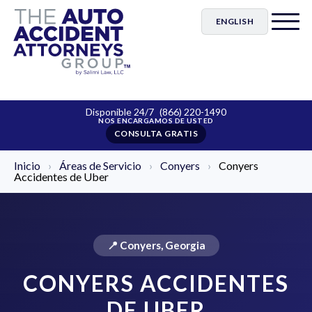
ENGLISH
Disponible 24/7
(866) 220-1490
CONSULTA GRATIS
Inicio
›
Áreas de Servicio
›
Conyers
›
Conyers
Accidentes de Uber
📍 Conyers, Georgia
CONYERS ACCIDENTES
DE UBER