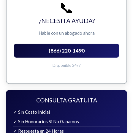
📞
¿NECESITA AYUDA?
Hable con un abogado ahora
(866) 220-1490
Disponible 24/7
CONSULTA GRATUITA
✓ Sin Costo Inicial
✓ Sin Honorarios Si No Ganamos
✓ Respuesta en 24 Horas